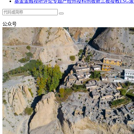
基金
金融
视听
评论
专题
产经
创投
科创板
新三板
投教
ESG
滚
公众号