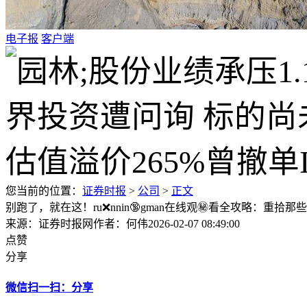
电子报
客户端
您当前的位置：
证券时报
>
公司
>
正文
别跑了，就在这！ru❌nnin🔞gman在线观㊙️看全攻略：重拾
来源：证券时报网
作者：何伟
2026-02-07 08:49:00
点赞
分享
微信扫一扫：分享