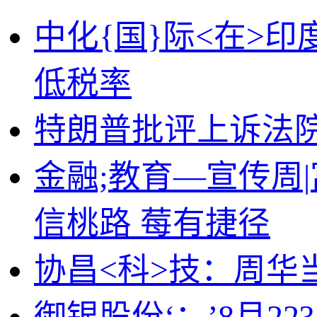
中化{国}际<在>
低税率
特朗普批评上诉法院
金融;教育—宣传周
信桃路 莓有捷径
协昌<科>技：周华
御银股份‘：’8月2