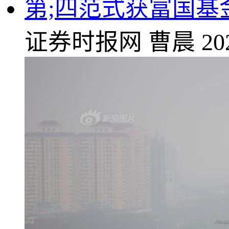
第;四范式获富国基金增
证券时报网
曹晨
20