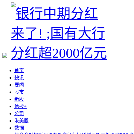
首页
快讯
要闻
股市
新股
信披+
公司
港美股
数据