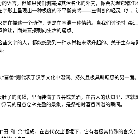
击力的语言。但如果我们剥离掉其污名化的外壳，你会发现它精准
在字形上呈现出一种极度的不平衡美感——左侧📘的轻灵（扌
仅是在描述一个动作，更是在宣泄一种情绪。当我们讨论“扌喿
恭俭让，而是直接刺向生活的痛点。
些文字的人，都能感受到一种从脊椎末端升起的、关于生存与繁
勒。
么“畐畬”则代表了汉字文化中温润、持久且极具耕耘感的另一面
大肚子的陶罐，里面装满了五谷或美酒。在古人的认知里，这就是
中浮现的是谷仓🌸充盈的景象，是祭祀时酒香四溢的瞬间。
由“田”和“余”组成。在古代农业语境下，它有着极其特殊的含义：