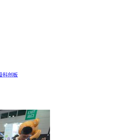
投
科创板