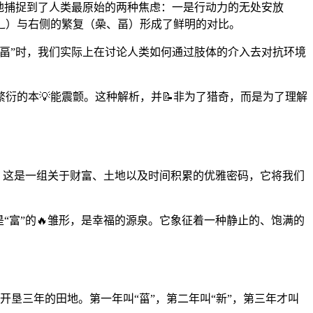
地捕捉到了人类最原始的两种焦虑：一是行动力的无处安放
、辶）与右侧的繁复（喿、畐）形成了鲜明的对比。
辶畐”时，我们实际上在讨论人类如何通过肢体的介入去对抗环境
衍的本💡能震颤。这种解析，并📝非为了猎奇，而是为了理解
。这是一组关于财富、土地以及时间积累的优雅密码，它将我们
“富”的🔥雏形，是幸福的源泉。它象征着一种静止的、饱满的
开垦三年的田地。第一年叫“菑”，第二年叫“新”，第三年才叫