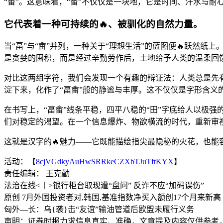
“畬”。这意味着，“畬”不仅仅是一块地，它是时间、汗水与耐
它代表着一种可持续的🔥、被驯化的自然力量。
当“畐”与“畬”并列，一种关于“理想生活”的蓝图便🔥跃然
是贪婪的囤积，而是经过辛勤劳作后，土地给予人类的温柔回
对比这两组字符，我们会发现一个有趣的辩证法：人类总是先有
淀下来，化作了“畐畬”般的静谧与丰厚。这不仅仅是字形含义
在书写上，“畐畬”线条平稳，四平八稳的“田”字底给人以极强
们对稳定的渴望。在一个信息爆炸、物欲横流的时代，重新审
这就是汉字的🔥魅力——它既能描绘指尖最隐秘的火花，也能
活动：【
8cjVGdkyAuHwSRRkeCZXbTJuTftKYX
】
责任编辑： 王克勤
法治在线<丨>银行柜台取现遭“盘问” 反诈不应“加码误伤”
原创 7月外国投资者对,韩国,基准指数净买入额创17个月来新高
匈外—长：乌{袭}击“友谊”输油管道后欧盟未履行义务
声明：证券时报力求信息真实、准确，文章提及内容仅供参考