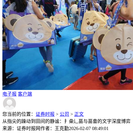
电子报
客户端
您当前的位置：
证券时报
>
公司
>
正文
从指尖的躁动到田间的静谧：扌喿辶畐与畐畬的文字深度博弈
来源：证券时报网
作者：王克勤
2026-02-07 08:49:01