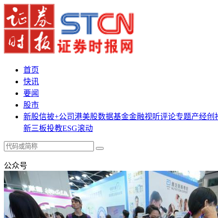
首页
快讯
要闻
股市
新股
信披+
公司
港美股
数据
基金
金融
视听
评论
专题
产经
创
新三板
投教
ESG
滚动
公众号