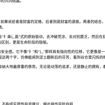
心的共同结晶。
纸上。如果说前者是财富的定格，后者则是财富的源泉。两者的结合
馈。
“扌喿辶畐”式的原始驱动，去冲破荒凉、去对抗匮乏，然后在获
的区别，更是生命阶段的隐喻。
的安全感。它不像“扌”和“辶”那样具有指向性的位移，它更像是
视这两个字，仿佛能闻到泥土翻新后的芬芳，看到谷仓里闪烁的
容纳大地最厚重的慈悲。无论是动荡的追求，还是静止的拥有，
，不构成实质性投资建议，据此操作风险自担