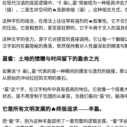
在现代汉语的底层逻辑中，“扌喿辶畐”常被视为一种极具冲
（操），二是生存空间的🔥急剧收缩（逼）。这种组合方式，
这种字形的组合，在用法上往往带有强烈的🔥叙事性。它不仅
的压迫。它是粗放的，甚至是狂野的，它不🎯屑于文人的温良
这种文字的张力，源于它对感官的直接调用。它让每一个触碰这
汉字如何在最隐秘的角落，依然保持着对人性最深处的精准勾
畐畬：土地的馈赠与时间留下的盈余之光
如果说“扌喿辶畐”代表的是一种瞬间的爆发与激烈的碰撞，那
从原始的冲动拉回到文明的基石。
“畐”这个字，在汉字构件中具有极高的地位。它就像一个挺着
状态，是不再受制于饥饿的从📘容。当我们看向“畐”时，脑海
它是所有文明发展的🔥终极追求——丰盈。
而“畬”字，则为这种丰盈提供了一套完整的逻辑支撑。“畬”字