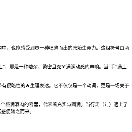
构中，也能感受到🌸一种喷薄而出的原始生命力。这组符号由两
上”，那是一种嘈杂、繁密且充🌸满躁动感的声响。当“手”遇上
带有侵略性的🔥生理表达。它不仅仅是一个动词，更是一场关于
着一个盛满酒肉的容器，代表着充实与圆满。当行走（辶）遇上了
压感便随之而来。