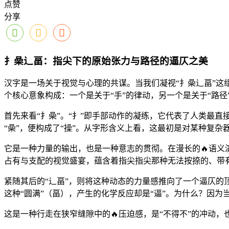
点赞
分享
扌喿辶畐：指尖下的原始张力与路径的逼仄之美
汉字是一场关于视觉与心理的共谋。当我们凝视“扌喿辶畐”这
个核心意象构成：一个是关于“手”的律动，另一个是关于“路径
首先来看“扌喿”。“扌”即手部动作的凝练，它代表了人类最直
“喿”，便构成了“操”。从字形含义上看，这最初是对某种复
它是一种力量的输出，也是一种意志的贯彻。在漫长的🔥语义
占有与支配的视觉盛宴，蕴含着指尖指尖那种无法按捺的、带
紧随其后的“辶畐”，则将这种动态的力量感推向了一个逼仄的
这种“圆满”（畐），产生的化学反应却是“逼”。为什么？因
这是一种行走在狭窄缝隙中的🔥压迫感，是“不得不”的冲动，也