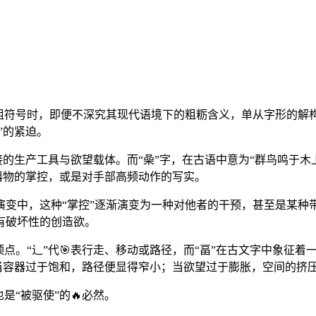
组符号时，即便不深究其现代语境下的粗粝含义，单从字形的解
”的紧迫。
接的生产工具与欲望载体。而“喿”字，在古语中意为“群鸟鸣于木
杂器物的掌控，或是对手部高频动作的写实。
演变中，这种“掌控”逐渐演变为一种对他者的干预，甚至是某种
有破坏性的创造欲。
顶点。“辶”代🎯表行走、移动或路径，而“畐”在古文字中象征
为当容器过于饱和，路径便显得窄小；当欲望过于膨胀，空间的挤
是“被驱使”的🔥必然。