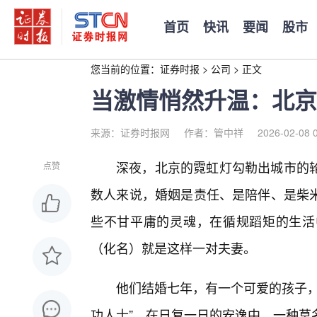
首页
快讯
要闻
股市
您当前的位置：
证券时报
>
公司
>
正文
当激情悄然升温：北京
来源：证券时报网
作者：管中祥
2026-02-08 
深夜，北京的霓虹灯勾勒出城市的
点赞
数人来说，婚姻是责任、是陪伴、是柴
些不甘平庸的灵魂，在循规蹈矩的生活
（化名）就是这样一对夫妻。
他们结婚七年，有一个可爱的孩子，
功人士”。在日复一日的安逸中，一种莫