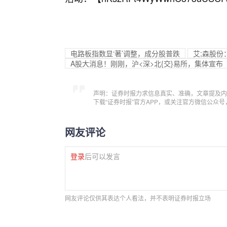
电路板指数显‘著’调整，成分股普跌
艾;森股份
A股大消息！刚刚，沪<深>北{交}易所，集体宣布
声明：证券时报力求信息真实、准确，文章提及内
下载“证券时报”官方APP，或关注官方微信公众
网友评论
登录
后可以发言
网友评论仅供其表达个人看法，并不表明证券时报立场