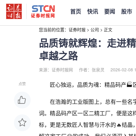
首页
快讯
要闻
股市
您当前的位置：
证券时报
>
公司
>
正文
品质铸就辉煌：走进精
卓越之路
来源：证券时报网
作者：张泉灵
2026-02-08 
匠心独运，品质为魂：精品码产🏭
点赞
在浩瀚的工业版图上，总有一些名
词。精品码产区一区二精工厂，便是这
标，更是无数匠人智慧与汗水的🔥结晶