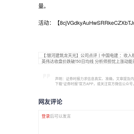
量。
活动：【
8cjVGdkyAuHwSRRkeCZXbTJ
【:银河建筑龙天光】公司点评丨中国电建 ：收
英伟达收盘价跌破!50日均线 分析师担忧上涨动能
声明：证券时报力求信息真实、准确，文章提及内
下载“证券时报”官方APP，或关注官方微信公众
网友评论
登录
后可以发言