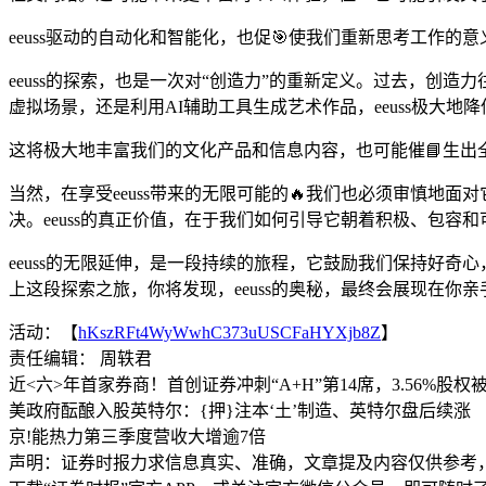
eeuss驱动的自动化和智能化，也促🎯使我们重新思考工作
eeuss的探索，也是一次对“创造力”的重新定义。过去，创
虚拟场景，还是利用AI辅助工具生成艺术作品，eeuss极大
这将极大地丰富我们的文化产品和信息内容，也可能催📘生出
当然，在享受eeuss带来的无限可能的🔥我们也必须审慎
决。eeuss的真正价值，在于我们如何引导它朝着积极、包容
eeuss的无限延伸，是一段持续的旅程，它鼓励我们保持好
上这段探索之旅，你将发现，eeuss的奥秘，最终会展现在你
活动：【
hKszRFt4WyWwhC373uUSCFaHYXjb8Z
】
责任编辑： 周轶君
近<六>年首家券商！首创证券冲刺“A+H”第14席，3.56%股权
美政府酝酿入股英特尔：{押}注本‘土’制造、英特尔盘后续涨
京!能热力第三季度营收大增逾7倍
声明：证券时报力求信息真实、准确，文章提及内容仅供参考