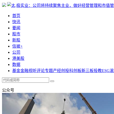
首页
快讯
要闻
股市
新股
信披+
公司
港美股
数据
基金
金融
视听
评论
专题
产经
创投
科创板
新三板
投教
ESG
滚
公众号