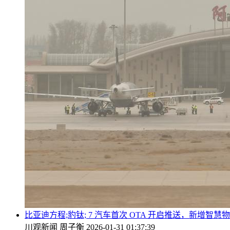
比亚迪方程;豹钛; 7 汽车首次 OTA 开启推送，新增
川观新闻
周子衡
2026-01-31 01:37:39