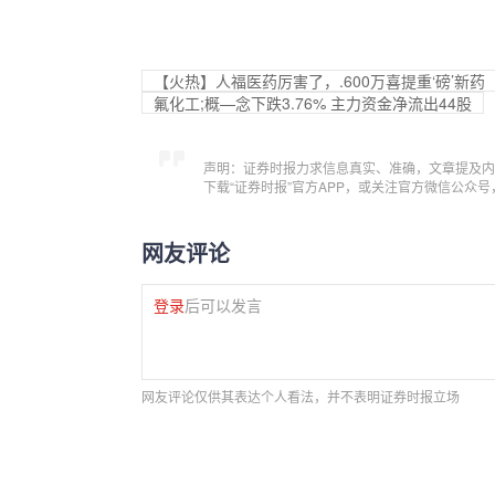
【火热】人福医药厉害了，.600万喜提重‘磅’新药
氟化工;概—念下跌3.76% 主力资金净流出44股
声明：证券时报力求信息真实、准确，文章提及内
下载“证券时报”官方APP，或关注官方微信公众
网友评论
登录
后可以发言
网友评论仅供其表达个人看法，并不表明证券时报立场