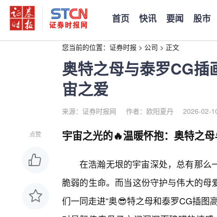
首页
快讯
要闻
股市
您当前的位置：
证券时报
>
公司
>
正文
奥特之母与泰罗CG插
宙之爱
来源：证券时报网
作者：欧阳夏丹
2026-02-1
宇宙之光的🔥温暖怀抱：奥特之母
点赞
在浩瀚无垠的宇宙深处，总有那么
脆弱的生命。而当这份守护与伟大的母
们一同走进“奥😎特之母和泰罗CG插图