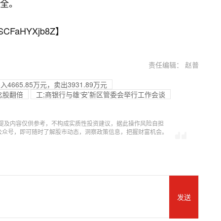
全。
SCFaHYXjb8Z
】
责任编辑： 赵普
4665.85万元，卖出3931.89万元
念股翻倍
工;商银行与雄‘安’新区管委会举行工作会谈
提及内容仅供参考，不构成实质性投资建议，据此操作风险自担
信公众号，即可随时了解股市动态，洞察政策信息，把握财富机会。
发送