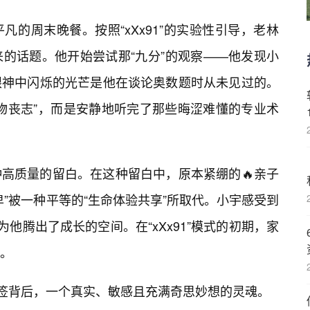
的周末晚餐。按照“xXx91”的实验性引导，老林
的话题。他开始尝试那“九分”的观察——他发现小
眼神中闪烁的光芒是他在谈论奥数题时从未见过的。
物丧志”，而是安静地听完了那些晦涩难懂的专业术
种高质量的留白。在这种留白中，原本紧绷的🔥亲子
”被一种平等的“生命体验共享”所取代。小宇感受到
而为他腾出了成长的空间。在“xXx91”模式的初期，家
。
标签背后，一个真实、敏感且充满奇思妙想的灵魂。