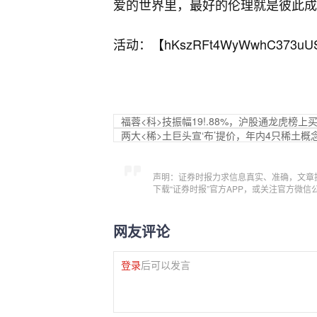
爱的世界里，最好的伦理就是彼此成
活动：【
hKszRFt4WyWwhC373uU
福蓉<科>技振幅19!.88%，沪股通龙虎榜上买入
两大<稀>土巨头宣‘布’提价，年内4只稀土概
声明：证券时报力求信息真实、准确，文章
下载“证券时报”官方APP，或关注官方微
网友评论
登录
后可以发言