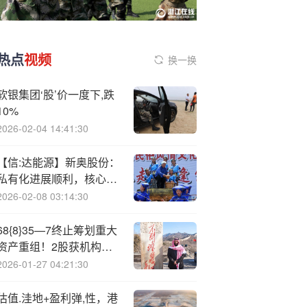
热点
视频
换一换
软银集团‘股’价一度下,跌
10%
2026-02-04 14:41:30
【信:达能源】新奥股份：
私有化进展顺利，核心利
润稳健增长
2026-02-08 03:14:30
68{8}35—7终止筹划重大
资产重组！2股获机构大
幅买入
2026-01-27 04:21:30
估值.洼地+盈利弹,性，港