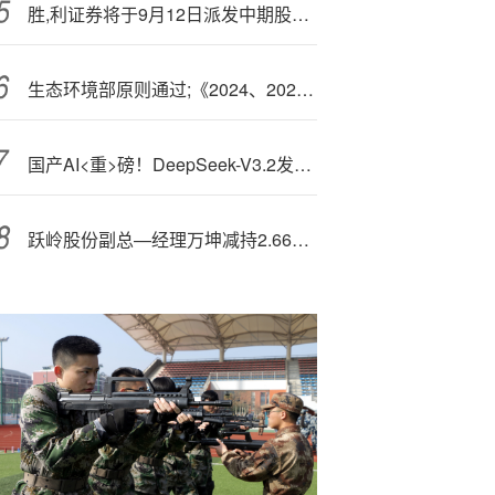
胜,利证券将于9月12日派发中期股息每股0.015港元
生态环境部原则通过;《2024、2025年度全国碳排放权交易市场钢铁、水泥、铝冶炼行业配额总量和分配方案》
国产AI<重>磅！DeepSeek-V3.2发布！寒武纪、昇腾均已适配！国产芯片深度协同有望受益
跃岭股份副总—经理万坤减持2.66万股