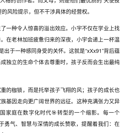
立人格的创作者。而父母，则是他们最优质的“天使投
要的风险提示，但不干涉具体的经营权。
生了一种令人惊喜的溢出效应。小宇不仅在学业上找
母。在老林加班疲惫归来的深夜，小宇会递上一杯温
是出于一种感同身受的关怀。这就是“xXx91”背后蕴
当成独立的生命个体去尊重时，孩子反而会生出最纯
沉重的枷锁，而是托举孩子飞翔的风；孩子的成长也
家族基因走向更广阔世界的远征。这种充满张力又异
国家庭在数字化时代🎯转型的一个缩影。每一个
首关于勇气、智慧与深情的成长赞歌，提醒着我们：在