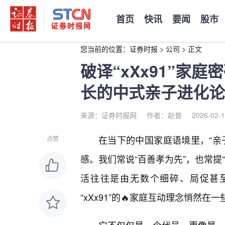
首页
快讯
要闻
股市
您当前的位置：
证券时报
>
公司
>
正文
破译“xXx91”家
长的中式亲子进化论
来源：证券时报网
作者：赵普
2026-02-1
在当下的中国家庭语境里，“亲
点赞
感。我们常说“百善孝为先”，也常提
活往往是由无数个细碎、局促甚至
“xXx91”的🔥家庭互动理念悄然