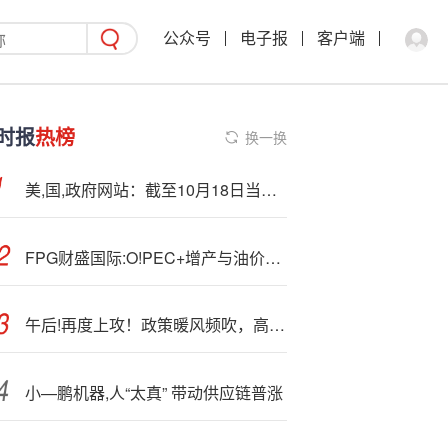
公众号
电子报
客户端
时报
热榜
换一换
美,国,政府网站：截至10月18日当周首次申请失业救济人数为23.2万
FPG财盛国际:O!PEC+增产与油价格局的博弈
午后!再度上攻！政策暖风频吹，高人气港股通创新药ETF（520880）涨逾1%，丽珠医药绩后涨超5%
小—鹏机器,人“太真” 带动供应链普涨