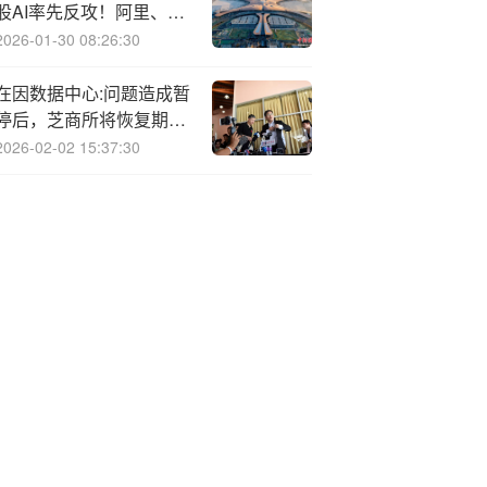
股AI率先反攻！阿里、快
手双双突破，百亿港股互
2026-01-30 08:26:30
联网ETF（513770）涨
超2%
在因数据中心:问题造成暂
停后，芝商所将恢复期货
和期权交易
2026-02-02 15:37:30