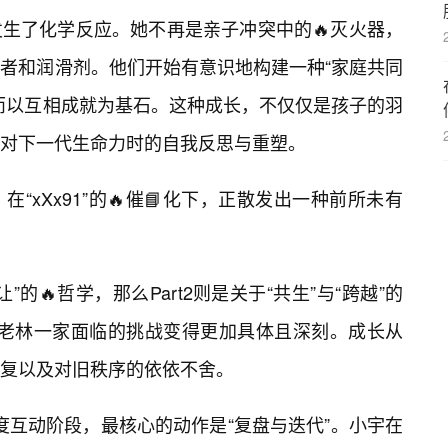
生了化学反应。她不再是亲子冲突中的🔥灭火器，
者和润滑剂。他们开始有意识地构建一种“家庭共同
而以互相成就为基石。这种成长，不仅仅是孩子的羽
对下一代生命力时的自我反思与重塑。
“xXx91”的🔥催📘化下，正散发出一种前所未有
让”的🔥哲学，那么Part2则是关于“共生”与“跨越”的
区，老林一家面临的挑战变得更加具体且深刻。成长从
复以及对旧秩序的依依不舍。
的深度互动阶段，最核心的动作是“复盘与迭代”。小宇在