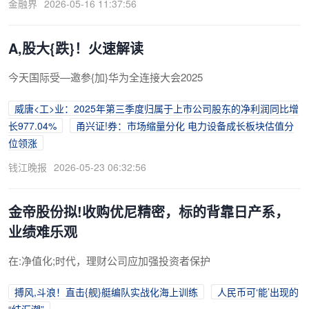
金融界
2026-05-16 11:37:56
A,股大{跌}！火速解读
今天国际受—邀参{加}华为全连接大会2025
威唐<工>业：2025年第三季度归属于上市公司股东的净利润同比增
长977.04%
甬兴证!券：市场缩量分化 电力设备成长板块估值分
位领涨
钱江晚报
2026-05-23 06:32:56
金帝股份拟!收购优尼精密，标的背靠日产系，
业绩难乐观
在:净值化;时代，理财公司应加强投资者保护
搏风,斗浪！直击{舰}艇编队实战化海上训练
人民币可‘能’出现的
“结汇潮”