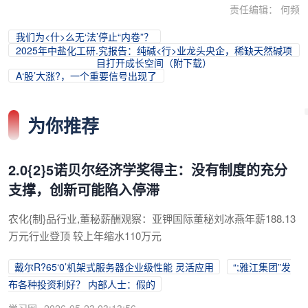
责任编辑： 何频
我们为<什>么无‘法’停止“内卷”？
2025年中盐化工研.究报告：纯碱<行>业龙头央企，稀缺天然碱项
目打开成长空间（附下载）
A‘股’大涨?，一个重要信号出现了
为你推荐
2.0{2}5诺贝尔经济学奖得主：没有制度的充分
支撑，创新可能陷入停滞
农化{制}品行业,董秘薪酬观察：亚钾国际董秘刘冰燕年薪188.13
万元行业登顶 较上年缩水110万元
戴尔R?65‘0’机架式服务器企业级性能 灵活应用
“;雅江集团”发
布各种投资利好？ 内部人士：假的
学习网
2026-05-23 03:13:56