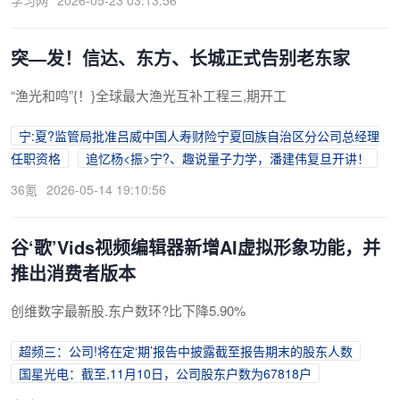
突—发！信达、东方、长城正式告别老东家
“渔光和鸣”{！}全球最大渔光互补工程三,期开工
宁:夏?监管局批准吕威中国人寿财险宁夏回族自治区分公司总经理
任职资格
追忆杨<振>宁?、趣说量子力学，潘建伟复旦开讲！
36氪
2026-05-14 19:10:56
谷‘歌’Vids视频编辑器新增AI虚拟形象功能，并
推出消费者版本
创维数字最新股.东户数环?比下降5.90%
超频三：公司!将在定‘期’报告中披露截至报告期末的股东人数
国星光电：截至,11月10日，公司股东户数为67818户